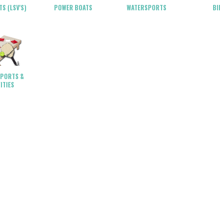
POWER BOATS
WATERSPORTS
BI
S (LSV'S)
SPORTS &
ITIES